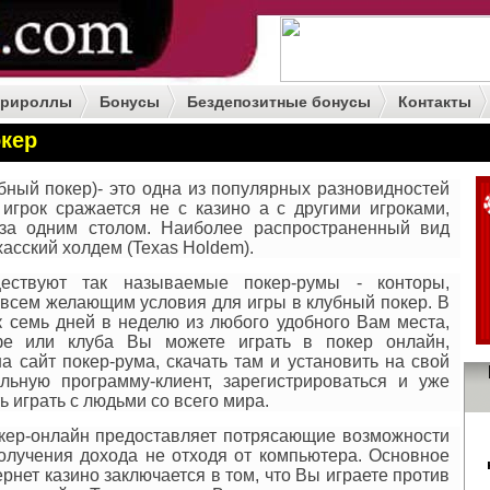
рироллы
Бонусы
Бездепозитные бонусы
Контакты
окер
убный покер)- это одна из популярных разновидностей
 игрок сражается не с казино а с другими игроками,
за одним столом. Наиболее распространенный вид
хасский холдем
(Texas Holdem).
ествуют так называемые покер-румы - конторы,
всем желающим условия для игры в клубный покер. В
 семь дней в неделю из любого удобного Вам места,
фе или клуба Вы можете играть в покер онлайн,
на сайт покер-рума, скачать там и установить на свой
льную программу-клиент, зарегистрироваться и уже
ь играть с людьми со всего мира.
окер-онлайн предоставляет потрясающие возможности
олучения дохода не отходя от компьютера. Основное
ернет казино заключается в том, что Вы играете против