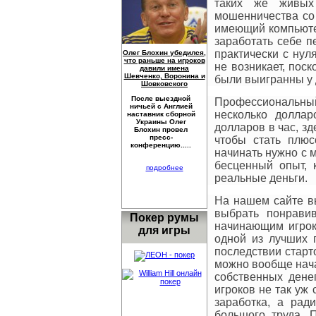
таких же живых
мошенничества со 
имеющий компьютер
заработать себе п
практически с нул
Олег Блохин убедился,
что раньше на игроков
не возникает, поск
давили имена
Шевченко, Воронина и
были выигранны у д
Шовковского
После выездной
Профессиональны
ничьей с Англией
несколько доллар
наставник сборной
Украины Олег
долларов в час, зд
Блохин провел
пресс-
чтобы стать плюс
конференцию.....
начинать нужно с 
бесценный опыт, 
подробнее
реальные деньги.
На нашем сайте в
выбрать понрави
Покер румы
начинающим игрок
для игры
одной из лучших 
последствии старт
можно вообще нача
собственных дене
игроков не так уж 
заработка, а рад
большого труда. 