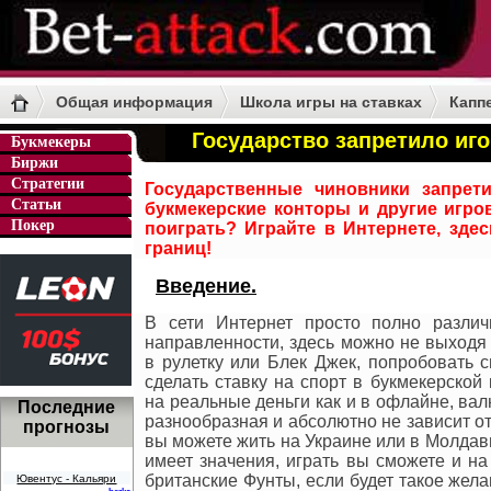
Общая информация
Школа игры на ставках
Капп
Государство запретило иго
Букмекеры
Биржи
Стратегии
Государственные чиновники запрети
Статьи
букмекерские конторы и другие игро
Покер
поиграть? Играйте в Интернете, здес
границ!
Введение.
В сети Интернет просто полно разли
направленности, здесь можно не выходя 
в рулетку или Блек Джек, попробовать 
сделать ставку на спорт в букмекерской
на реальные деньги как и в офлайне, ва
Последние
разнообразная и абсолютно не зависит о
прогнозы
вы можете жить на Украине или в Молдави
имеет значения, играть вы сможете и н
британские Фунты, если будет такое жел
Ювентус - Кальяри