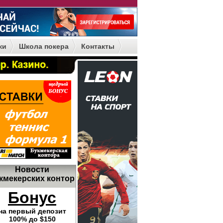
ки
Школа покера
Контакты
Новости
кмекерских контор
Бонус
на первый депозит
100% до $150