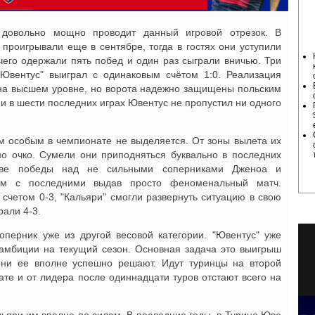
 довольно мощно проводит данный игровой отрезок. В
 проигрывали еще в сентябре, тогда в гостях они уступили
 чего одержали пять побед и один раз сыграли вничью. Три
"Ювентус" выиграл с одинаковым счётом 1:0. Реализация
на высшем уровне, но ворота надежно защищены польским
и в шести последних играх Ювентус не пропустил ни одного
м особым в чемпионате не выделяется. От зоны вылета их
но очко. Сумели они приподняться буквально в последних
две победы над не сильными соперниками Дженоа и
ем с последними выдав просто феноменальный матч.
 счетом 0-3, "Кальяри" смогли развернуть ситуацию в свою
рали 4-3.
оперник уже из другой весовой категории. "Ювентус" уже
 амбиции на текущий сезон. Основная задача это выигрыш
 они ее вполне успешно решают. Идут туринцы на второй
ате и от лидера после одиннадцати туров отстают всего на
льяри им вполне по силам. В последние годы, в Турине Юве