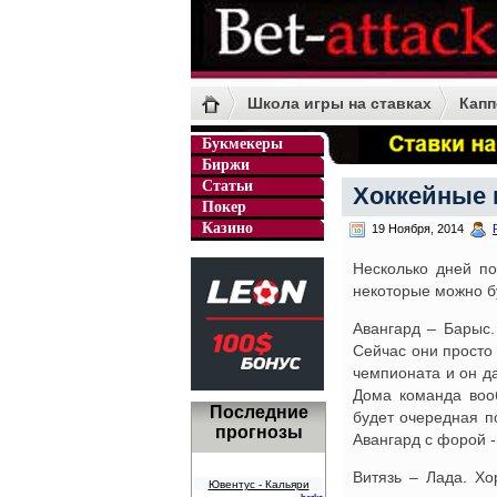
Школа игры на ставках
Кап
Букмекеры
Биржи
Статьи
Хоккейные 
Покер
Казино
19 Ноября, 2014
Несколько дней по
некоторые можно бу
Авангард – Барыс.
Сейчас они просто
чемпионата и он д
Дома команда воо
Последние
будет очередная п
прогнозы
Авангард с форой -
Витязь – Лада. Хо
Ювентус - Кальяри